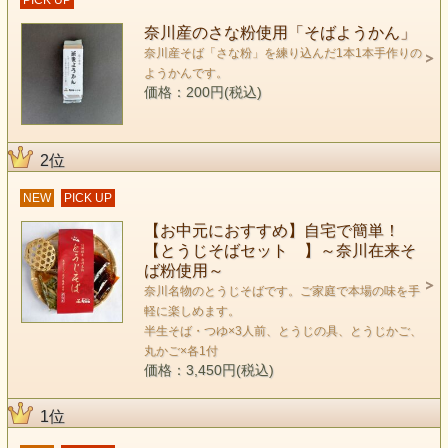
PICK UP
奈川産のさな粉使用「そばようかん」
奈川産そば「さな粉」を練り込んだ1本1本手作りの
ようかんです。
価格：200円(税込)
2位
NEW
PICK UP
【お中元におすすめ】自宅で簡単！
【とうじそばセット 】～奈川在来そ
ば粉使用～
奈川名物のとうじそばです。ご家庭で本場の味を手
軽に楽しめます。
半生そば・つゆ×3人前、とうじの具、とうじかご、
丸かご×各1付
価格：3,450円(税込)
1位