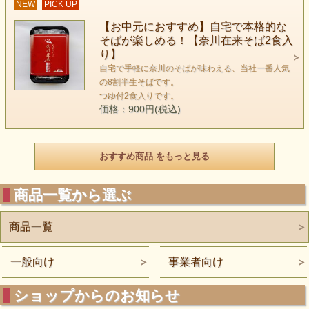
NEW
PICK UP
【お中元におすすめ】自宅で本格的な
そばが楽しめる！【奈川在来そば2食入
り】
自宅で手軽に奈川のそばが味わえる、当社一番人気
の8割半生そばです。
つゆ付2食入りです。
価格：900円(税込)
おすすめ商品 をもっと見る
商品一覧から選ぶ
商品一覧
一般向け
事業者向け
ショップからのお知らせ