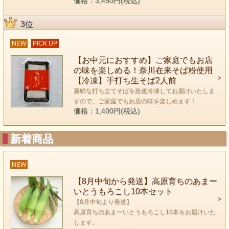
価格：3,450円(税込)
3位
NEW
PICK UP
【お中元におすすめ】ご家庭でもお店
の味を楽しめる！奈川在来そば粉使用
【冷凍】手打ち生そば2人前
新鮮な打ち立てそばを急速冷凍してお届けいたしま
すので、ご家庭でもお店の味を楽しめます！
価格：1,400円(税込)
新着商品
NEW
【8月中旬から発送】高原育ちのあまー
いとうもろこし10本セット
【8月中旬より発送】
高原育ちのあまーいとうもろこし10本をお届けいた
します。