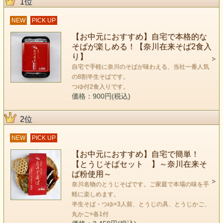
1位
NEW
PICK UP
【お中元におすすめ】自宅で本格的な
そばが楽しめる！【奈川在来そば2食入
り】
自宅で手軽に奈川のそばが味わえる、当社一番人気
の8割半生そばです。
つゆ付2食入りです。
価格：900円(税込)
2位
NEW
PICK UP
【お中元におすすめ】自宅で簡単！
【とうじそばセット 】～奈川在来そ
ば粉使用～
奈川名物のとうじそばです。ご家庭で本場の味を手
軽に楽しめます。
半生そば・つゆ×3人前、とうじの具、とうじかご、
丸かご×各1付