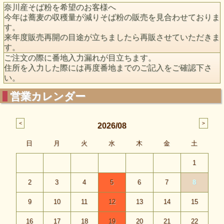
奈川産そば粉を希望のお客様へ
今年は蕎麦の収穫量が減りそば粉の販売を見合わせておりま
す。
来年度販売再開の目途が立ちましたら再販させていただきま
す。
ご注文の際に番地入力漏れが目立ちます。
住所を入力した際には再度番地までのご記入をご確認下さ
い。
営業カレンダー
2026/08
日
月
火
水
木
金
土
1
2
3
4
5
6
7
8
9
10
11
12
13
14
15
16
17
18
19
20
21
22