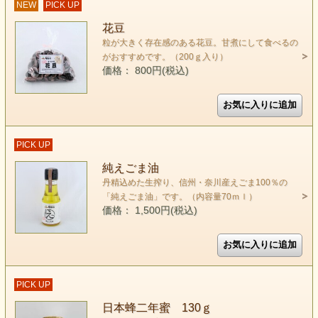
NEW
PICK UP
花豆
粒が大きく存在感のある花豆。甘煮にして食べるの
がおすすめです。（200ｇ入り）
価格： 800円(税込)
PICK UP
純えごま油
丹精込めた生搾り、信州・奈川産えごま100％の
「純えごま油」です。（内容量70ｍｌ）
価格： 1,500円(税込)
PICK UP
日本蜂二年蜜 130ｇ