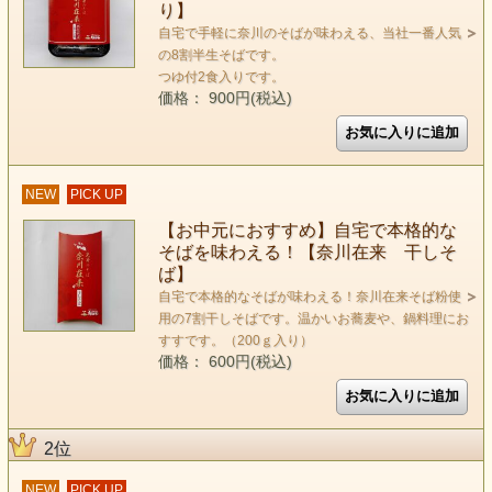
り】
自宅で手軽に奈川のそばが味わえる、当社一番人気
の8割半生そばです。
つゆ付2食入りです。
価格： 900円(税込)
NEW
PICK UP
【お中元におすすめ】自宅で本格的な
そばを味わえる！【奈川在来 干しそ
ば】
自宅で本格的なそばが味わえる！奈川在来そば粉使
用の7割干しそばです。温かいお蕎麦や、鍋料理にお
すすです。（200ｇ入り）
価格： 600円(税込)
2位
NEW
PICK UP