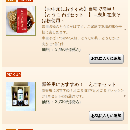
【お中元におすすめ】自宅で簡単！
【とうじそばセット 】～奈川在来そ
ば粉使用～
奈川名物のとうじそばです。ご家庭で本場の味を手
軽に楽しめます。
半生そば・つゆ×3人前、とうじの具、とうじかご、
丸かご×各1付
価格： 3,450円(税込)
PICK UP
贈答用におすすめ！ えごまセット
贈答用におすすめ！えごま油2本とえごまドレッシン
グ1本セットのお届けです。
価格： 3,730円(税込)