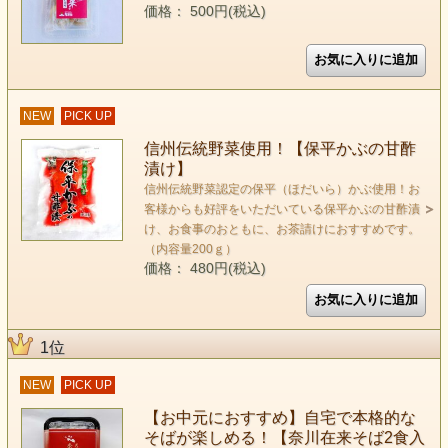
価格： 500円(税込)
NEW
PICK UP
信州伝統野菜使用！【保平かぶの甘酢
漬け】
信州伝統野菜認定の保平（ほだいら）かぶ使用！お
客様からも好評をいただいている保平かぶの甘酢漬
け、お食事のおともに、お茶請けにおすすめです。
（内容量200ｇ）
価格： 480円(税込)
1位
NEW
PICK UP
【お中元におすすめ】自宅で本格的な
そばが楽しめる！【奈川在来そば2食入