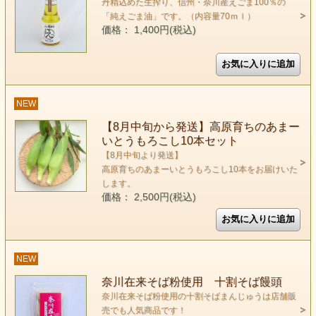
丹精込めた生搾り、信州・奈川産えごま100％の
「純えごま油」です。（内容量70ｍｌ）
価格： 1,400円(税込)
NEW
【8月中旬から発送】高原育ちのあまー
いとうもろこし10本セット
【8月中旬より発送】
高原育ちのあまーいとうもろこし10本をお届けいた
します。
価格： 2,500円(税込)
NEW
奈川在来そば粉使用 十割そば饅頭
奈川在来そば粉使用の十割そばまんじゅうは店舗販
売でも人気商品です！