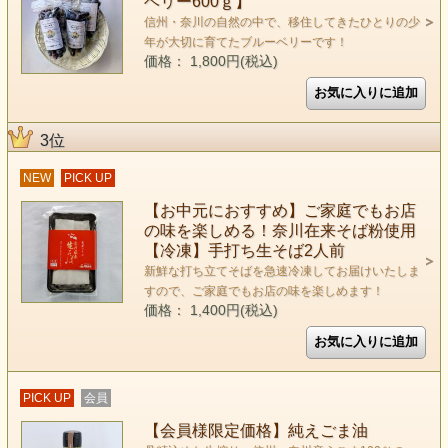
ベリー600ｇ】
信州・奈川の自然の中で、移住してきたひとりの少
年が大切に育てたブルーベリーです！
価格： 1,800円(税込)
3位
NEW
PICK UP
【お中元におすすめ】ご家庭でもお店
の味を楽しめる！奈川在来そば粉使用
【冷凍】手打ち生そば2人前
新鮮な打ち立てそばを急速冷凍してお届けいたしま
すので、ご家庭でもお店の味を楽しめます！
価格： 1,400円(税込)
PICK UP
会員
【会員様限定価格】純えごま油