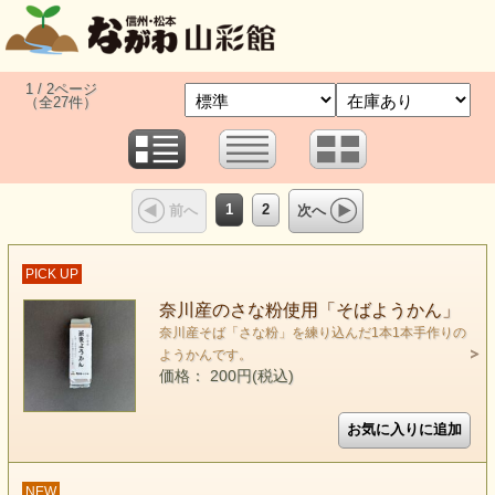
1 / 2ページ
（全27件）
1
2
前へ
次へ
PICK UP
奈川産のさな粉使用「そばようかん」
奈川産そば「さな粉」を練り込んだ1本1本手作りの
ようかんです。
価格： 200円(税込)
NEW