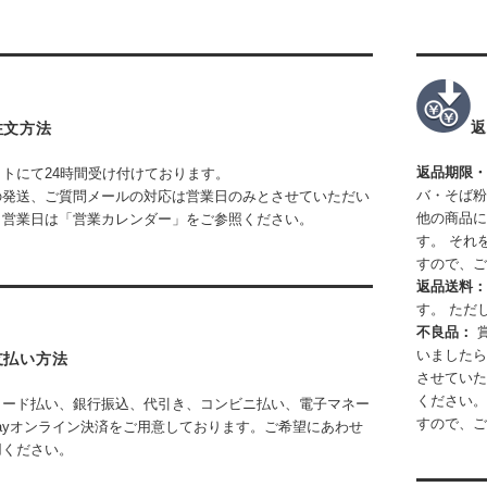
返
注文方法
返品期限
トにて24時間受け付けております。
バ・そば粉
の発送、ご質問メールの対応は営業日のみとさせていただい
他の商品に
。営業日は「営業カレンダー」をご参照ください。
す。 それ
すので、ご
返品送料
す。 ただ
不良品：
いましたら
支払い方法
させていた
ください。
カード払い、
銀行振込、代引き、コンビニ払い、電子マネー
すので、ご
Payオンライン決済をご用意しております。ご希望にあわせ
用ください。