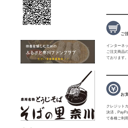
ご
インターネッ
ご注文商品
ております
お
クレジット
決済，Pay
て各種ご利