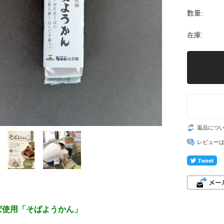
数量:
在庫:
返品につ
レビュー
ば使用「そばようかん」