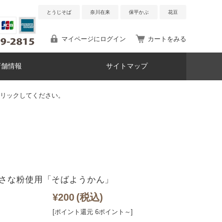
とうじそば
奈川在来
保平かぶ
花豆
マイページにログイン
カートをみる
店舗情報
サイトマップ
リックしてください。
さな粉使用「そばようかん」
¥200
(税込)
[ポイント還元 6ポイント～]