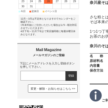
23
24
25
26
27
28
29
奈川産そ
30
31
■
■
■
今日
定休日
イベント日
さな粉と
12月～3月は不定休となりますのでカレンダーをご
そば本来
確認下さい。
(年末年始にご注文いただいた場合は1/5～順次対応
させていただきます）
1つ1つ
4月下旬～11月下旬まで実店舗同様に毎週水曜日休
みとなります。
お茶のお
奈川のそ
名 称
原材料名
下記にメールアドレスを入力し登録ボタン
内容量
を押して下さい。
保存方法
変更・解除・お知らせはこちら
ご