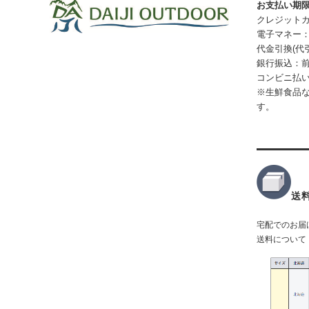
お支払い期
クレジット
電子マネー
代金引換(
代
銀行振込：前
コンビニ払い
※生鮮食品
す。
送
宅配でのお届
送料について