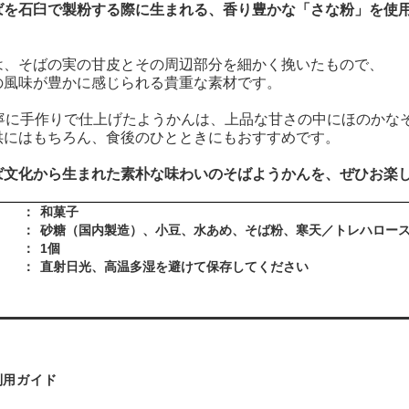
ばを石臼で製粉する際に生まれる、香り豊かな「さな粉」を使
は、そばの実の甘皮とその周辺部分を細かく挽いたもので、
の風味が豊かに感じられる貴重な素材です。
丁寧に手作りで仕上げたようかんは、上品な甘さの中にほのかな
供にはもちろん、食後のひとときにもおすすめです。
ば文化から生まれた素朴な味わいのそばようかんを、ぜひお楽
：
和菓子
：
砂糖（国内製造）、小豆、水あめ、そば粉、寒天／トレハロー
：
1個
：
直射日光、高温多湿を避けて保存してください
利用ガイド