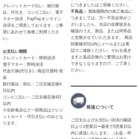
につきましたはご容赦ください。
クレジットカード払い、
銀行振
不良品：
賞味期限内の加工食品に
込、代引き、コンビニ払い、電子
つきましては、万一不良品等がご
マネー決済，PayPayオンライン
ざいましたら、当店の在庫状況を
決済をご用意しております。ご希
確認のうえ、新品、または同等品
望にあわせて各種ご利用くださ
と交換させていただきます。 商品
い。
到着後4日以内にメールまたは電
話でご連絡ください。それを過ぎ
お支払い期限
ますと返品交換のご要望はお受け
クレジットカード：即時決済
できなくなりますので、ご了承く
電子マネー：即時決済
ださい。
代金引換(
代引き)：商品引渡時 現
金
銀行振込：前払・ご注文確定後4
日以内
コンビニ払い：ご注文確定後4日
以内
発送について
※生鮮食品など一部商品はクレジ
ットカード・代引き払いのみとな
ご注文およびお支払い決済の確認
ります。
日より1営業日〜最長で5営業日以
内に発送いたします。（お盆・年