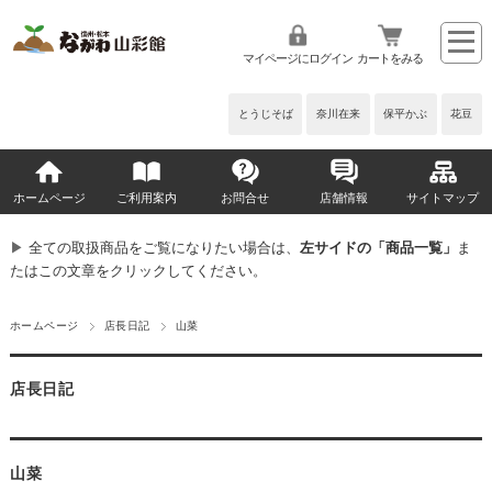
マイページにログイン
カートをみる
とうじそば
奈川在来
保平かぶ
花豆
ホームページ
ご利用案内
お問合せ
店舗情報
サイトマップ
▶︎
全ての取扱商品をご覧になりたい場合は、
左サイドの「商品一覧」
ま
たはこの文章をクリックしてください。
ホームページ
店長日記
山菜
店長日記
山菜